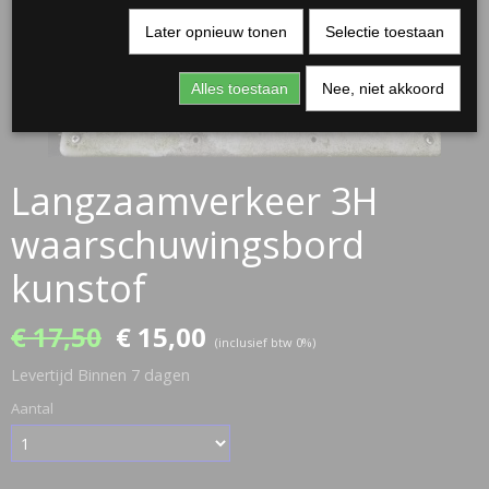
Later opnieuw tonen
Selectie toestaan
Alles toestaan
Nee, niet akkoord
Langzaamverkeer 3H
waarschuwingsbord
kunstof
€ 17,50
€ 15,00
(inclusief btw 0%)
Levertijd Binnen 7 dagen
Aantal