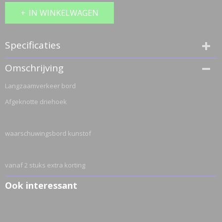
IN WINKELWAGEN
Specificaties
Bruto gewicht
Omschrijving
5,00 Kg
Langzaamverkeer bord
Afgeknotte driehoek
waarschuwingsbord kunstof
vanaf 2 stuks extra korting
Ook interessant