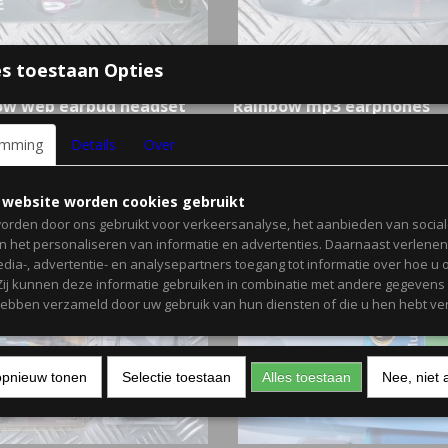
s toestaan Opties
ow web earbud headset
Rainbow mp3 earphones
baar
oprolbaar
 web earbud Mono headset voor
oordopjes oprolbaar
emming
Details
Over
r oprolbaar
€ 14,00
€ 4,00
€ 3,00
 website worden cookies gebruikt
orden door ons gebruikt voor verkeersanalyse, het aanbieden van socia
en het personaliseren van informatie en advertenties. Daarnaast verlene
edia-, advertentie- en analysepartners toegang tot informatie over hoe u 
 Zij kunnen deze informatie gebruiken in combinatie met andere gegevens d
hebben verzameld door uw gebruik van hun diensten of die u hen hebt ver
opnieuw tonen
Selectie toestaan
Alles toestaan
Nee, niet 