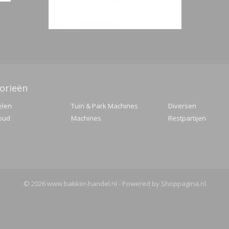
orieën
elen
Tuin & Park Machines
Diversen
oud
Machines
Restpartijen
© 2026 www.bakker-handel.nl - Powered by Shoppagina.nl