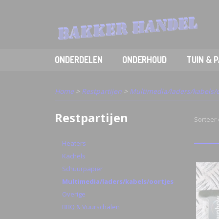
ONDERDELEN
ONDERHOUD
TUIN & 
Home
>
Restpartijen
>
Multimedia/laders/kabels/o
Restpartijen
Sorteer
Heaters
Kachels
Schuurpapier
Multimedia/laders/kabels/oortjes
Overige
BBQ & Vuurschalen