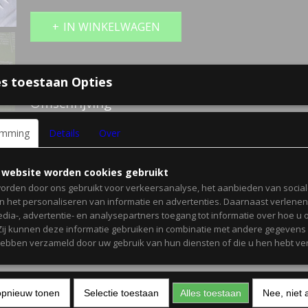
IN WINKELWAGEN
Specificaties
s toestaan Opties
Bruto gewicht
4,00 Kg
Omschrijving
hooftelefoon met microfoon voor op de computer
emming
Details
Over
 website worden cookies gebruikt
orden door ons gebruikt voor verkeersanalyse, het aanbieden van socia
en het personaliseren van informatie en advertenties. Daarnaast verlene
edia-, advertentie- en analysepartners toegang tot informatie over hoe u 
 Zij kunnen deze informatie gebruiken in combinatie met andere gegevens d
hebben verzameld door uw gebruik van hun diensten of die u hen hebt ver
opnieuw tonen
Selectie toestaan
Alles toestaan
Nee, niet 