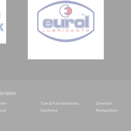
orieën
elen
Tuin & Park Machines
Diversen
oud
Machines
Restpartijen