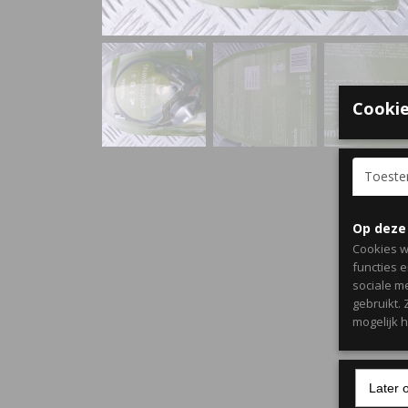
Cookie
Toest
Op deze
Cookies w
functies 
sociale m
gebruikt.
mogelijk 
Later 