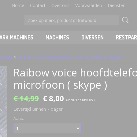
Home
Contact
Over ons
Voorwaarden
Diensten
PARK MACHINES
MACHINES
DIVERSEN
RESTPAR
ortjes
>
Raibow voice hoofdtelefoon met microfoon ( skype )
Raibow voice hoofdtelef
microfoon ( skype )
€ 14,99
€ 8,00
(inclusief btw 0%)
Levertijd Binnen 7 dagen
Aantal