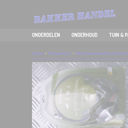
ONDERDELEN
ONDERHOUD
TUIN & 
Home
>
Restpartijen
>
Multimedia/laders/kabels/o