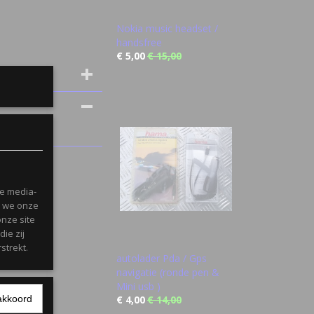
Nokia music headset /
handsfree
€ 5,00
€ 15,00
le media-
n we onze
onze site
ie zij
strekt.
autolader Pda / Gps
navigatie (ronde pen &
Mini usb )
akkoord
€ 4,00
€ 14,00