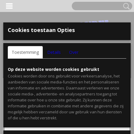
Cookies toestaan Opties
Inloggen
Registreren
UW WINKELWAGEN
Toestemming
Details
Over
Geen producten
(0)
Home
>
Onderdelen
>
Accu's
>
zitmaaier accu 12V
Op deze website worden cookies gebruikt
Cookies worden door ons gebruikt voor verkeersanalyse, het
aanbieden van sociale media-functies en het personaliseren
van informatie en advertenties. Daarnaast verlenen we onze
sociale media-, advertentie- en analysepartners toegang tot
informatie over hoe u onze site gebruikt. Zij kunnen deze
informatie gebruiken in combinatie met andere gegevens die zij
mogelijk hebben verzameld door uw gebruik van hun diensten
of die u hen hebt verstrekt.