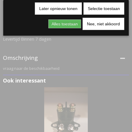
Later opnieuw tonen
Selectie toestaan
zitmaaier accu 12V
Alles toestaan
Nee, niet akkoord
€ 60,00
(inclusief btw 0%)
Levertijd Binnen 7 dagen
Omschrijving
vraag naar de beschikbaarheid
Ook interessant