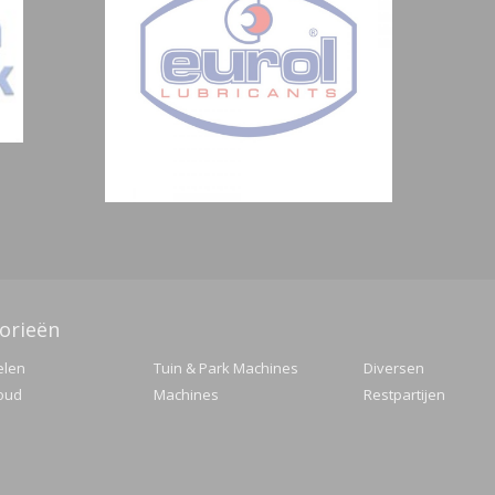
orieën
elen
Tuin & Park Machines
Diversen
oud
Machines
Restpartijen