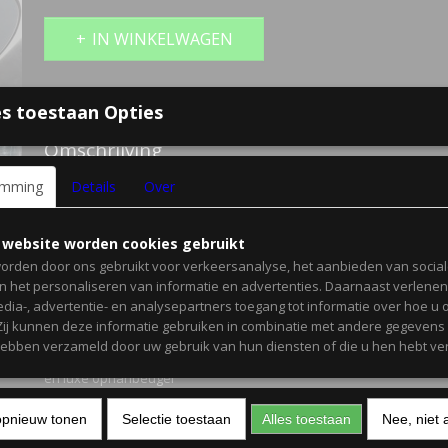
IN WINKELWAGEN
Specificaties
s toestaan Opties
Bruto gewicht
6,00 Kg
Omschrijving
emming
Outtrade SlimLine Wall Heater
Details
Over
 website worden cookies gebruikt
Halogeen / infrarood
orden door ons gebruikt voor verkeersanalyse, het aanbieden van socia
en het personaliseren van informatie en advertenties. Daarnaast verlene
edia-, advertentie- en analysepartners toegang tot informatie over hoe u 
230V - 2000W
 Zij kunnen deze informatie gebruiken in combinatie met andere gegevens d
hebben verzameld door uw gebruik van hun diensten of die u hen hebt ver
met afstandbediening
en luxe ophanbeugel
opnieuw tonen
Selectie toestaan
Alles toestaan
Nee, niet 
IP55