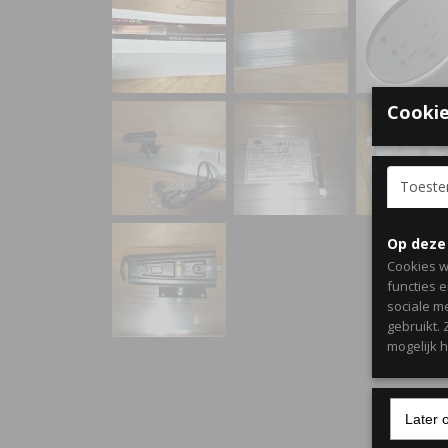
Cookie
Toest
Op deze
Cookies w
functies 
sociale m
gebruikt.
mogelijk 
Later 