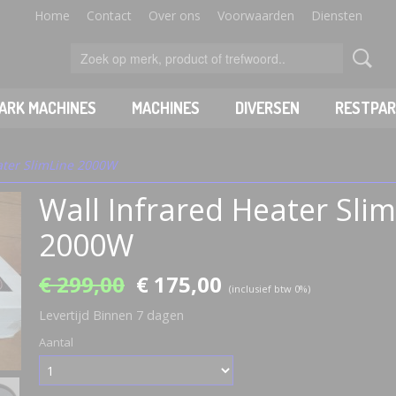
Home
Contact
Over ons
Voorwaarden
Diensten
PARK MACHINES
MACHINES
DIVERSEN
RESTPAR
ater SlimLine 2000W
Wall Infrared Heater Sli
2000W
€ 299,00
€ 175,00
(inclusief btw 0%)
Levertijd Binnen 7 dagen
Aantal