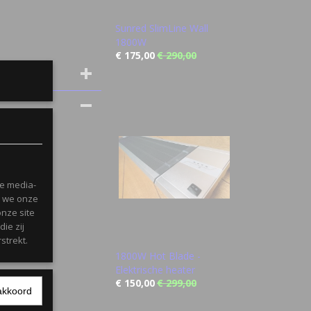
Sunred SlimLine Wall
1800W
€ 175,00
€ 290,00
le media-
n we onze
onze site
ie zij
strekt.
1800W Hot Blade -
Elektrische heater
€ 150,00
€ 299,00
akkoord