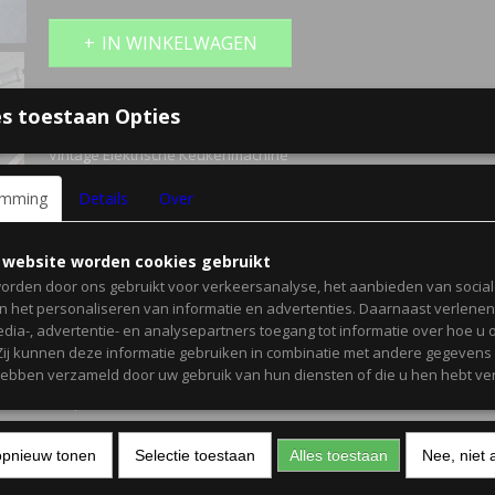
IN WINKELWAGEN
Omschrijving
s toestaan Opties
Vintage Elektrische Keukenmachine
op 230V = Werkend
emming
Details
Over
 website worden cookies gebruikt
Jooris Brussel
orden door ons gebruikt voor verkeersanalyse, het aanbieden van socia
Modéle Déposé
en het personaliseren van informatie en advertenties. Daarnaast verlene
edia-, advertentie- en analysepartners toegang tot informatie over hoe u 
 Zij kunnen deze informatie gebruiken in combinatie met andere gegevens d
Koffiebonen molen aan de ene zijde
hebben verzameld door uw gebruik van hun diensten of die u hen hebt ver
Rasp (voor kaas) aan de andere kant
opnieuw tonen
Selectie toestaan
Alles toestaan
Nee, niet 
Geschat Bouwjaar 1950