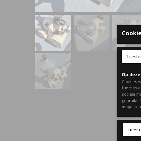
Cookie
Toest
Op deze
Cookies w
functies 
sociale m
gebruikt.
mogelijk 
Later 