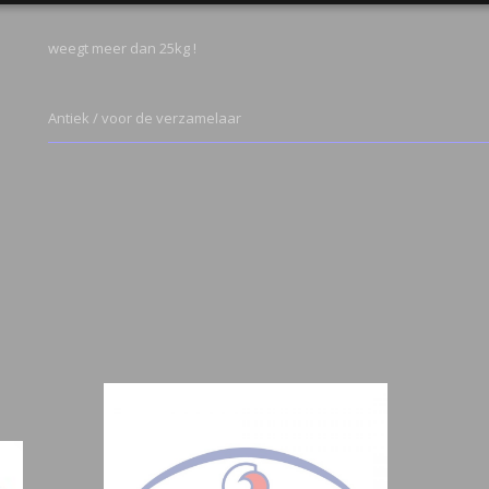
weegt meer dan 25kg !
Antiek / voor de verzamelaar