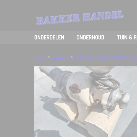
ONDERDELEN
ONDERHOUD
TUIN & 
Home
>
Diversen
>
Antieke Elektrische Koffiemole