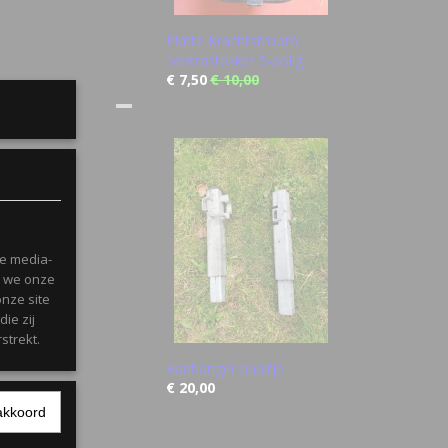
Platte Krachtstroom
contrastekker 5-polig
€ 7,50
€ 10,00
le media-
n we onze
onze site
ie zij
strekt.
Aanhanger paaltje
€ 20,00
akkoord