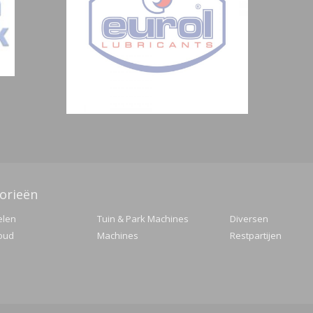
orieën
elen
Tuin & Park Machines
Diversen
oud
Machines
Restpartijen