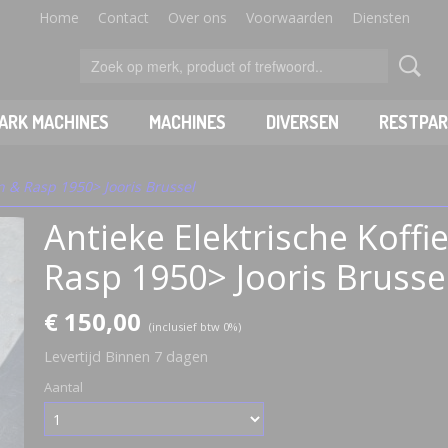
Home
Contact
Over ons
Voorwaarden
Diensten
PARK MACHINES
MACHINES
DIVERSEN
RESTPAR
n & Rasp 1950> Jooris Brussel
Antieke Elektrische Koff
Rasp 1950> Jooris Brusse
€ 150,00
(inclusief btw 0%)
Levertijd Binnen 7 dagen
Aantal