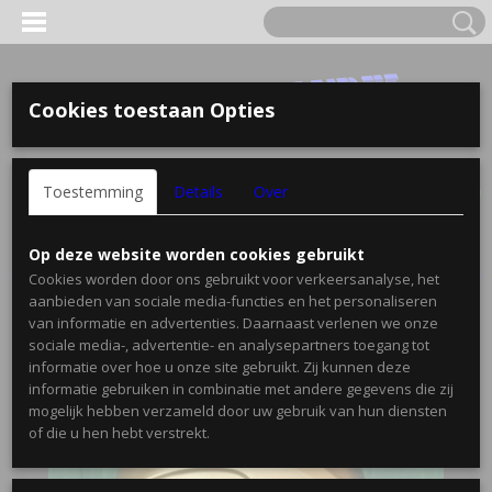
Cookies toestaan Opties
Inloggen
Registreren
UW WINKELWAGEN
Toestemming
Details
Over
Geen producten
(0)
Home
>
Onderhoud
>
Olie
>
2-Tact olie Formax 2-stroke Eurol
Op deze website worden cookies gebruikt
Cookies worden door ons gebruikt voor verkeersanalyse, het
aanbieden van sociale media-functies en het personaliseren
van informatie en advertenties. Daarnaast verlenen we onze
sociale media-, advertentie- en analysepartners toegang tot
informatie over hoe u onze site gebruikt. Zij kunnen deze
informatie gebruiken in combinatie met andere gegevens die zij
mogelijk hebben verzameld door uw gebruik van hun diensten
of die u hen hebt verstrekt.