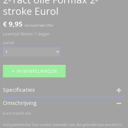
stroke Eurol
€ 9,95
(inclusief btw 21%)
Levertijd Binnen 7 dagen
Aantal
IN WINKELWAGEN
Specificaties
EAN code
Omschrijving
E128433
Eurol 2-tackt olie
Bruto gewicht
5,00 Kg
Volsynthetische 'low-smoke' tweetakt olie die gebruikt kan worden in