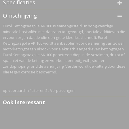
Specificaties
EAN code
Omschrijving
E125451
Eurol Kettingzaagolie AK 100 is samengesteld uit hoogwaardige
Bruto gewicht
minerale basisoliën met daaraan toegevoegd, speciale additieven die
5,00 Kg
ervoor zorgen dat de olie een grote kleefkracht heeft. Eurol
Kettingzaagolie AK 100 wordt aanbevolen voor de smering van zowel
motorkettingzagen alsook voor elektrisch aangedreven kettingzagen.
Eurol Kettingzaagolie AK 100 penetreert diep in de schalmen, druipt of
spat niet van de ketting en voorkomt onnodig vuil-, stof- en
zandophoping rond de aandrijving. Verder wordt de ketting door deze
olie tegen corrosie beschermd.
op vooraard in 1Liter en 5L Verpakkingen
Ook interessant