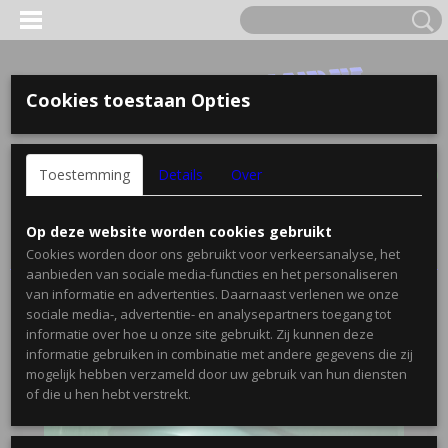
Cookies toestaan Opties
Inloggen
Registreren
UW WINKELWAGEN
Toestemming
Details
Over
Geen producten
(0)
Home
>
Onderhoud
>
Olie
>
Kettingzaagolie Chainsaw Oil AK
Op deze website worden cookies gebruikt
100 Eurol
Cookies worden door ons gebruikt voor verkeersanalyse, het
aanbieden van sociale media-functies en het personaliseren
van informatie en advertenties. Daarnaast verlenen we onze
sociale media-, advertentie- en analysepartners toegang tot
informatie over hoe u onze site gebruikt. Zij kunnen deze
informatie gebruiken in combinatie met andere gegevens die zij
mogelijk hebben verzameld door uw gebruik van hun diensten
of die u hen hebt verstrekt.